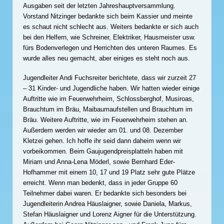
Ausgaben seit der letzten Jahreshauptversammlung.
Vorstand Nitzinger bedankte sich beim Kassier und meinte
es schaut nicht schlecht aus. Weiters bedankte er sich auch
bei den Helfern, wie Schreiner, Elektriker, Hausmeister usw.
fürs Bodenverlegen und Herrichten des unteren Raumes. Es
wurde alles neu gemacht, aber einiges es steht noch aus.
Jugendleiter Andi Fuchsreiter berichtete, dass wir zurzeit 27
– 31 Kinder- und Jugendliche haben. Wir hatten wieder einige
Auftritte wie im Feuerwehrheim, Schlossberghof, Musiroas,
Brauchtum im Bräu, Maibaumaufstellen und Brauchtum im
Bräu. Weitere Auftritte, wie im Feuerwehrheim stehen an.
Außerdem werden wir wieder am 01. und 08. Dezember
Kletzei gehen. Ich hoffe ihr seid dann daheim wenn wir
vorbeikommen. Beim Gaujugendpreisplatteln haben mit
Miriam und Anna-Lena Möderl, sowie Bernhard Eder-
Hofhammer mit einem 10, 17 und 19 Platz sehr gute Plätze
erreicht. Wenn man bedenkt, dass in jeder Gruppe 60
Teilnehmer dabei waren. Er bedankte sich besonders bei
Jugendleiterin Andrea Häuslaigner, sowie Daniela, Markus,
Stefan Häuslaigner und Lorenz Aigner für die Unterstützung.