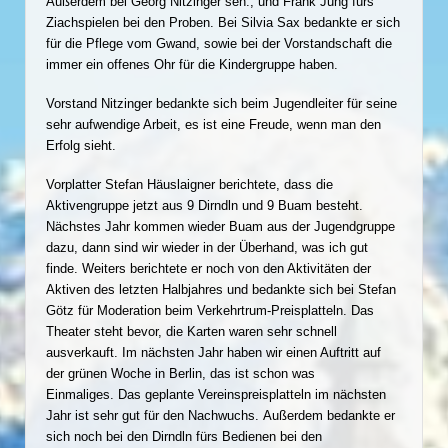
Außerdem bei Georg Nitzinger sen., und Frank Jung fürs
Ziachspielen bei den Proben. Bei Silvia Sax bedankte er sich
für die Pflege vom Gwand, sowie bei der Vorstandschaft die
immer ein offenes Ohr für die Kindergruppe haben.
Vorstand Nitzinger bedankte sich beim Jugendleiter für seine
sehr aufwendige Arbeit, es ist eine Freude, wenn man den
Erfolg sieht.
Vorplatter Stefan Häuslaigner berichtete, dass die
Aktivengruppe jetzt aus 9 Dirndln und 9 Buam besteht.
Nächstes Jahr kommen wieder Buam aus der Jugendgruppe
dazu, dann sind wir wieder in der Überhand, was ich gut
finde. Weiters berichtete er noch von den Aktivitäten der
Aktiven des letzten Halbjahres und bedankte sich bei Stefan
Götz für Moderation beim Verkehrtrum-Preisplatteln. Das
Theater steht bevor, die Karten waren sehr schnell
ausverkauft. Im nächsten Jahr haben wir einen Auftritt auf
der grünen Woche in Berlin, das ist schon was
Einmaliges. Das geplante Vereinspreisplatteln im nächsten
Jahr ist sehr gut für den Nachwuchs. Außerdem bedankte er
sich noch bei den Dirndln fürs Bedienen bei den